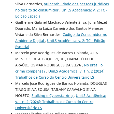
Silva Bernardes,
Vulnerabilidade das pessoas jurídicas
no direito do consumidor
,
UniLS Acadêmica: v. 2: TC -
Edição Especial
Guilherme Gabriel Machado Valente Silva, Júlia Mezêt
Dourado, Maria Luiza Carneiro dos Santos Meneses,
Viviane da Silva Bernardes,
Código do Consumidor no
Ambiente Digital
,
UniLS Acadêmica: v. 2: TC - Edição
Especial
Marcelo José Rodrigues de Barros Holanda, ALINE
MENEZES DE ALBUQUERQUE , DIANA FÉLIX DE
ARAÚJO, OSMAR RODRIGUES DA SILVA ,
No Brasil o
crime compensa?
,
UniLS Acadêmica: v. 1 n. 2 (2024):
Trabalhos de Curso do Centro Universitário LS
Marcelo José Rodrigues de Barros Holanda, DOUGLAS
TIAGO SILVA SOUSA, TAILANY CARVALHO SILVA
NOLETO,
Stalking e Cyberstalking
,
UniLS Acadêmica:
v. 1 n. 2 (2024): Trabalhos de Curso do Centro
Universitário LS
Isadora Silveira Heller, Juliana Rosa Santos,