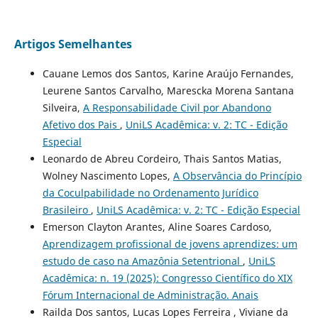
Artigos Semelhantes
Cauane Lemos dos Santos, Karine Araújo Fernandes,
Leurene Santos Carvalho, Marescka Morena Santana
Silveira,
A Responsabilidade Civil por Abandono
Afetivo dos Pais
,
UniLS Acadêmica: v. 2: TC - Edição
Especial
Leonardo de Abreu Cordeiro, Thais Santos Matias,
Wolney Nascimento Lopes,
A Observância do Princípio
da Coculpabilidade no Ordenamento Jurídico
Brasileiro
,
UniLS Acadêmica: v. 2: TC - Edição Especial
Emerson Clayton Arantes, Aline Soares Cardoso,
Aprendizagem profissional de jovens aprendizes: um
estudo de caso na Amazônia Setentrional
,
UniLS
Acadêmica: n. 19 (2025): Congresso Científico do XIX
Fórum Internacional de Administração. Anais
Railda Dos santos, Lucas Lopes Ferreira , Viviane da