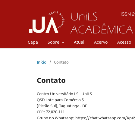
Capa
Sobre
Atual
Acervo
Acesso
Início
/
Contato
Contato
Centro Universitário LS - UniLS
QSD Lote para Comércio 5
(Pistão Sul), Taguatinga - DF
CEP: 72.020-111
Grupo no Whatsapp: https://chat.whatsapp.com/Kp