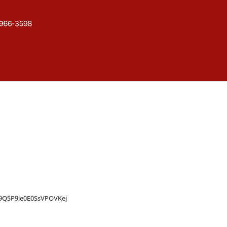
X9Q5P9ie0E0SsVPOVKej