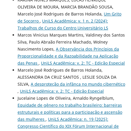
OLIVEIRA DE MOURA, MARCIA BRANDÃO SOUSA,
Marcelo José Rodrigues de Barros Holanda,
Um Grito
de Socorro
,
UniLS Acadêmica: v. 1 n. 2 (2024):
Trabalhos de Curso do Centro Universitário LS
Marcos Vinicius Marques Martins, Valdiney dos Santos
Silva, Paulo Abraão Ferreira Machado, Wolney
Nascimento Lopes,
A Observância dos Princípios da
Proporcionalidade e da Razoabilidade na Aplicação
das Penas
,
UniLS Acadêmica: v. 2: TC - Edição Especial
Marcelo José Rodrigues de Barros Holanda,
ALESSANDRA DA CRUZ SANTOS , LESLIE SOUZA DA
SILVA,
A desproteção da infânca no mundo cibernético
,
UniLS Acadêmica: v. 2: TC - Edição Especial
Jucelaine Lopes de Oliveira, Arnaldo Ryngelblum,
Equidade de gênero no trabalho brasileiro: barreiras
estruturais e políticas para a participação e ascensão
das mulheres
,
UniLS Acadêmica: n. 19 (2025):
Congresso Científico do XIX Fórum Internacional de