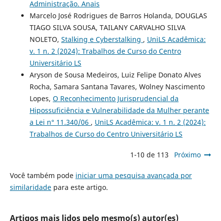
Administração. Anais
Marcelo José Rodrigues de Barros Holanda, DOUGLAS
TIAGO SILVA SOUSA, TAILANY CARVALHO SILVA
NOLETO,
Stalking e Cyberstalking
,
UniLS Acadêmica:
v. 1 n. 2 (2024): Trabalhos de Curso do Centro
Universitário LS
Aryson de Sousa Medeiros, Luiz Felipe Donato Alves
Rocha, Samara Santana Tavares, Wolney Nascimento
Lopes,
O Reconhecimento Jurisprudencial da
Hipossuficiência e Vulnerabilidade da Mulher perante
a Lei n° 11.340/06
,
UniLS Acadêmica: v. 1 n. 2 (2024):
Trabalhos de Curso do Centro Universitário LS
1-10 de 113
Próximo
Você também pode
iniciar uma pesquisa avançada por
similaridade
para este artigo.
Artigos mais lidos pelo mesmo(s) autor(es)