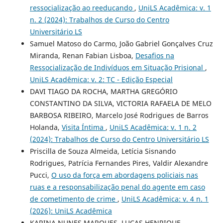
ressocialização ao reeducando
,
UniLS Acadêmica: v. 1
n. 2 (2024): Trabalhos de Curso do Centro
Universitário LS
Samuel Matoso do Carmo, João Gabriel Gonçalves Cruz
Miranda, Renan Fabian Lisboa,
Desafios na
Ressocialização de Indivíduos em Situação Prisional
,
UniLS Acadêmica: v. 2: TC - Edição Especial
DAVI TIAGO DA ROCHA, MARTHA GREGÓRIO
CONSTANTINO DA SILVA, VICTORIA RAFAELA DE MELO
BARBOSA RIBEIRO, Marcelo José Rodrigues de Barros
Holanda,
Visita Íntima
,
UniLS Acadêmica: v. 1 n. 2
(2024): Trabalhos de Curso do Centro Universitário LS
Priscilla de Souza Almeida, Letícia Sisnando
Rodrigues, Patrícia Fernandes Pires, Valdir Alexandre
Pucci,
O uso da força em abordagens policiais nas
ruas e a responsabilização penal do agente em caso
de cometimento de crime
,
UniLS Acadêmica: v. 4 n. 1
(2026): UniLS Acadêmica
KARINA NUNES MARQUES, LUCAS HENRIQUE