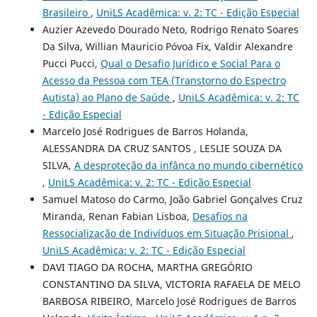
Brasileiro
,
UniLS Acadêmica: v. 2: TC - Edição Especial
Auzier Azevedo Dourado Neto, Rodrigo Renato Soares
Da Silva, Willian Mauricio Póvoa Fix, Valdir Alexandre
Pucci Pucci,
Qual o Desafio Jurídico e Social Para o
Acesso da Pessoa com TEA (Transtorno do Espectro
Autista) ao Plano de Saúde
,
UniLS Acadêmica: v. 2: TC
- Edição Especial
Marcelo José Rodrigues de Barros Holanda,
ALESSANDRA DA CRUZ SANTOS , LESLIE SOUZA DA
SILVA,
A desproteção da infânca no mundo cibernético
,
UniLS Acadêmica: v. 2: TC - Edição Especial
Samuel Matoso do Carmo, João Gabriel Gonçalves Cruz
Miranda, Renan Fabian Lisboa,
Desafios na
Ressocialização de Indivíduos em Situação Prisional
,
UniLS Acadêmica: v. 2: TC - Edição Especial
DAVI TIAGO DA ROCHA, MARTHA GREGÓRIO
CONSTANTINO DA SILVA, VICTORIA RAFAELA DE MELO
BARBOSA RIBEIRO, Marcelo José Rodrigues de Barros