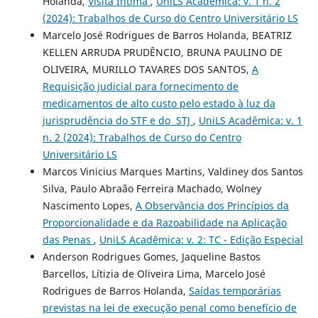
Holanda,
Visita Íntima
,
UniLS Acadêmica: v. 1 n. 2
(2024): Trabalhos de Curso do Centro Universitário LS
Marcelo José Rodrigues de Barros Holanda, BEATRIZ
KELLEN ARRUDA PRUDÊNCIO, BRUNA PAULINO DE
OLIVEIRA, MURILLO TAVARES DOS SANTOS,
A
Requisição judicial para fornecimento de
medicamentos de alto custo pelo estado à luz da
jurisprudência do STF e do STJ
,
UniLS Acadêmica: v. 1
n. 2 (2024): Trabalhos de Curso do Centro
Universitário LS
Marcos Vinicius Marques Martins, Valdiney dos Santos
Silva, Paulo Abraão Ferreira Machado, Wolney
Nascimento Lopes,
A Observância dos Princípios da
Proporcionalidade e da Razoabilidade na Aplicação
das Penas
,
UniLS Acadêmica: v. 2: TC - Edição Especial
Anderson Rodrigues Gomes, Jaqueline Bastos
Barcellos, Lítizia de Oliveira Lima, Marcelo José
Rodrigues de Barros Holanda,
Saídas temporárias
previstas na lei de execução penal como benefício de