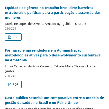
Equidade de gênero no trabalho brasileiro: barreiras
estruturais e políticas para a participação e ascensão das
mulheres
Jucelaine Lopes de Oliveira, Arnaldo Ryngelblum (Autor)
210-229
PDF
Formação empreendedora em Administração:
metodologias ativas para o desenvolvimento sustentável
na Amazônia
Lucas Carregari da Rosa Carneiro, Tatiana Maíra Thomaz Araújo
(Autor)
230-246
PDF
Gasto público setorial: um comparativo entre o modelo de
gestão de saúde no Brasil e no Reino Unido
Robert Junio Torres de Carvalho, Mara Águida Porfírio Moura