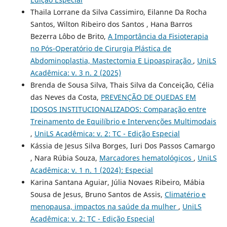
Thaila Lorrane da Silva Cassimiro, Eilanne Da Rocha
Santos, Wilton Ribeiro dos Santos , Hana Barros
Bezerra Lôbo de Brito,
A Importância da Fisioterapia
no Pós-Operatório de Cirurgia Plástica de
Abdominoplastia, Mastectomia E Lipoaspiração
,
UniLS
Acadêmica: v. 3 n. 2 (2025)
Brenda de Sousa Silva, Thais Silva da Conceição, Célia
das Neves da Costa,
PREVENÇÃO DE QUEDAS EM
IDOSOS INSTITUCIONALIZADOS: Comparação entre
Treinamento de Equilíbrio e Intervenções Multimodais
,
UniLS Acadêmica: v. 2: TC - Edição Especial
Kássia de Jesus Silva Borges, Iuri Dos Passos Camargo
, Nara Rúbia Souza,
Marcadores hematológicos
,
UniLS
Acadêmica: v. 1 n. 1 (2024): Especial
Karina Santana Aguiar, Júlia Novaes Ribeiro, Mábia
Sousa de Jesus, Bruno Santos de Assis,
Climatério e
menopausa, impactos na saúde da mulher
,
UniLS
Acadêmica: v. 2: TC - Edição Especial