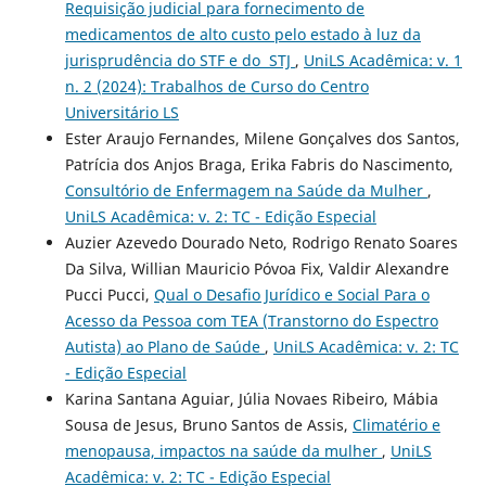
Requisição judicial para fornecimento de
medicamentos de alto custo pelo estado à luz da
jurisprudência do STF e do STJ
,
UniLS Acadêmica: v. 1
n. 2 (2024): Trabalhos de Curso do Centro
Universitário LS
Ester Araujo Fernandes, Milene Gonçalves dos Santos,
Patrícia dos Anjos Braga, Erika Fabris do Nascimento,
Consultório de Enfermagem na Saúde da Mulher
,
UniLS Acadêmica: v. 2: TC - Edição Especial
Auzier Azevedo Dourado Neto, Rodrigo Renato Soares
Da Silva, Willian Mauricio Póvoa Fix, Valdir Alexandre
Pucci Pucci,
Qual o Desafio Jurídico e Social Para o
Acesso da Pessoa com TEA (Transtorno do Espectro
Autista) ao Plano de Saúde
,
UniLS Acadêmica: v. 2: TC
- Edição Especial
Karina Santana Aguiar, Júlia Novaes Ribeiro, Mábia
Sousa de Jesus, Bruno Santos de Assis,
Climatério e
menopausa, impactos na saúde da mulher
,
UniLS
Acadêmica: v. 2: TC - Edição Especial