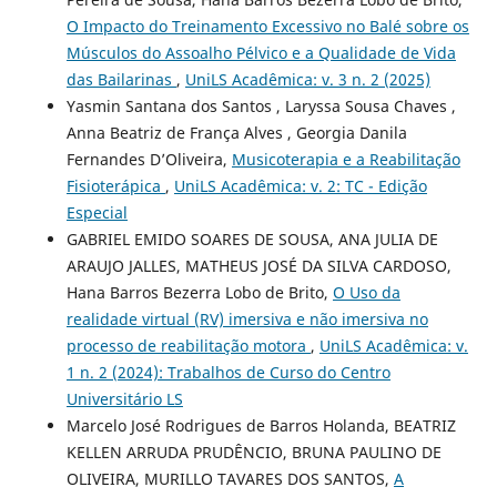
O Impacto do Treinamento Excessivo no Balé sobre os
Músculos do Assoalho Pélvico e a Qualidade de Vida
das Bailarinas
,
UniLS Acadêmica: v. 3 n. 2 (2025)
Yasmin Santana dos Santos , Laryssa Sousa Chaves ,
Anna Beatriz de França Alves , Georgia Danila
Fernandes D’Oliveira,
Musicoterapia e a Reabilitação
Fisioterápica
,
UniLS Acadêmica: v. 2: TC - Edição
Especial
GABRIEL EMIDO SOARES DE SOUSA, ANA JULIA DE
ARAUJO JALLES, MATHEUS JOSÉ DA SILVA CARDOSO,
Hana Barros Bezerra Lobo de Brito,
O Uso da
realidade virtual (RV) imersiva e não imersiva no
processo de reabilitação motora
,
UniLS Acadêmica: v.
1 n. 2 (2024): Trabalhos de Curso do Centro
Universitário LS
Marcelo José Rodrigues de Barros Holanda, BEATRIZ
KELLEN ARRUDA PRUDÊNCIO, BRUNA PAULINO DE
OLIVEIRA, MURILLO TAVARES DOS SANTOS,
A