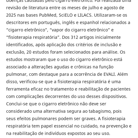
doenças causadas pelo cigarro eletrônico. Foi realizada uma
revisão de literatura entre os meses de julho e agosto de
2025 nas bases PubMed, SciELO e LILACS. Utilizaram-se os
descritores em português, inglês e espanhol relacionados a
“cigarro eletrônico”, “vapor do cigarro eletrônico” e
“fisioterapia respiratória”. Dos 312 artigos inicialmente
identificados, após aplicação dos critérios de inclusão e
exclusão, 20 estudos foram selecionados para análise. Os
estudos mostraram que o uso do cigarro eletrônico está
associado a alterações agudas e crônicas na função
pulmonar, com destaque para a ocorrência de EVALI. Além
disso, verificou-se que a fisioterapia respiratória é uma
ferramenta eficaz no tratamento e reabilitação de pacientes
com complicações decorrentes do uso desses dispositivos.
Conclui-se que o cigarro eletrônico não deve ser
considerado uma alternativa segura ao tabagismo, pois
seus efeitos pulmonares podem ser graves. A fisioterapia
respiratória tem papel essencial no cuidado, na prevenção e
na reabilitação de indivíduos expostos ao seu uso.