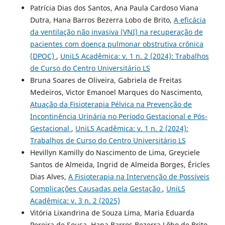
Patrícia Dias dos Santos, Ana Paula Cardoso Viana
Dutra, Hana Barros Bezerra Lobo de Brito,
A eficácia
da ventilação não invasiva (VNI) na recuperação de
pacientes com doença pulmonar obstrutiva crônica
(DPOC)
,
UniLS Acadêmica: v. 1 n. 2 (2024): Trabalhos
de Curso do Centro Universitário LS
Bruna Soares de Oliveira, Gabriela de Freitas
Medeiros, Victor Emanoel Marques do Nascimento,
Atuação da Fisioterapia Pélvica na Prevenção de
Incontinência Urinária no Período Gestacional e Pós-
Gestacional
,
UniLS Acadêmica: v. 1 n. 2 (2024):
Trabalhos de Curso do Centro Universitário LS
Hevillyn Kamilly do Nascimento de Lima, Greyciele
Santos de Almeida, Ingrid de Almeida Borges, Éricles
Dias Alves,
A Fisioterapia na Intervenção de Possíveis
Complicações Causadas pela Gestação
,
UniLS
Acadêmica: v. 3 n. 2 (2025)
Vitória Lixandrina de Souza Lima, Maria Eduarda
Pereira de Sousa, Hana Barros Bezerra Lôbo de Brito,