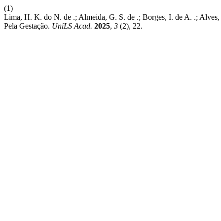
(1)
Lima, H. K. do N. de .; Almeida, G. S. de .; Borges, I. de A. .; Alve
Pela Gestação.
UniLS Acad.
2025
,
3
(2), 22.